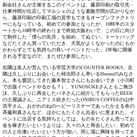
刷会社さんが主催するこのイベントは、藤原印刷の取引先・
仕事仲間が出店してマルシェのような素敵空間が広がりなが
ら、藤原印刷の印刷工場の見学もできるオープンファクトリ
ーにもなっている。初めての参加となったが、10時半のスタ
ートから16時半の終わりまで終始大賑わいで、この日に向け
て制作した「僕らの先月」を始め、てぬぐい、トートバッグ
などたくさん買っていただき、天気がよくなかったのにもか
かわらずとても気持ちの良いイベントだった。2年毎に開催
される予定なので、またぜひ参加したい。
右隣は友人が営んでいる学芸大学のCOUNTER BOOKS。左
隣は久しぶりにお会いした柿次郎さん率いるHuuuuのみなさ
ん。本も愛読してきた藤本智士さんにもお会いでき（小川町
で出版イベントやるかも？）、YUNOSUKEさんともご無沙
汰、久しぶりに再会したバネさんに紹介してもらったBEEK
の土屋誠さん、ニアミス続きだったONIBUS COFFEEの山中
浩平さん、おがわのねのヘビーリスナーであったかえる舎の
斉藤和真さんなど、ほかにもたくさん出会いに恵まれた。イ
ベントに出店する気持ちとしては、ものをたくさん売ってお
金を稼ぎたいというよりは、久々の人と再会したい、初めて
の人と出逢いたいという方が強い。同じ場に興味を持ってき